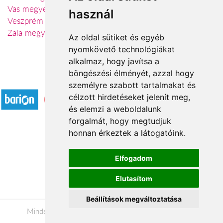
Vas megye
használ
Veszprém megye
Zala megye
Az oldal sütiket és egyéb
nyomkövető technológiákat
alkalmaz, hogy javítsa a
böngészési élményét, azzal hogy
Elfogadott fizetési módok
személyre szabott tartalmakat és
célzott hirdetéseket jelenít meg,
és elemzi a weboldalunk
forgalmát, hogy megtudjuk
honnan érkeztek a látogatóink.
Á.SZ.F.
Elfogadom
Impresszum
Elutasítom
Adatkezelési tájékoztató
Beállítások megváltoztatása
Minden jog fenntartva © 2026 |
+36 20 488-8362
|