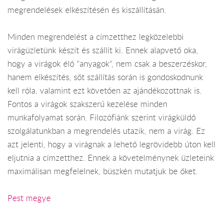
megrendelések elkészítésén és kiszállításán.
Minden megrendelést a címzetthez legközelebbi
virágüzletünk készít és szállít ki. Ennek alapvető oka,
hogy a virágok élő "anyagok", nem csak a beszerzéskor,
hanem elkészítés, sőt szállítás során is gondoskodnunk
kell róla, valamint ezt követően az ajándékozottnak is.
Fontos a virágok szakszerű kezelése minden
munkafolyamat során. Filozófiánk szerint virágküldő
szolgálatunkban a megrendelés utazik, nem a virág. Ez
azt jelenti, hogy a virágnak a lehető legrövidebb úton kell
eljutnia a címzetthez. Ennek a követelménynek üzleteink
maximálisan megfelelnek, büszkén mutatjuk be őket.
Pest megye