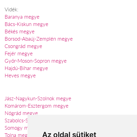
Vidék:
Baranya megye
Bács-Kiskun megye
Békés megye
Borsod-Abaúj-Zemplén megye
Csongrád megye
Fejér megye
Győr-Moson-Sopron megye
Hajdú-Bihar megye
Heves megye
Jász-Nagykun-Szolnok megye
Komárom-Esztergom megye
Nógrád megye
Szabolcs-Szatmár-Bereg megye
Somogy megye
Az oldal sütiket
Tolna megye