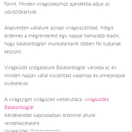
forint. Minden virágcsokorhoz ajándékba adjuk az
üdvözlőkártyát.
Alapvetően vállalunk aznapi virágkiszállítást. Mégis
érdemes a megrendelést egy nappal hamarabb leadni,
hogy balatonboglári munkatársaink időben fel tudjanak
készülni.
Virágküldő szolgálatunk Balatonboglár városba az év
minden napján vállal kiszállítást vasárnap és ünnepnapok
kivételével.
A virágsziget virágüzlet webáruháza:
virágküldés
Balatonboglár
Kérdéseiddel kapcsolatban örömmel állunk
rendelkezésedre.
Virágküldés Balatonboglár