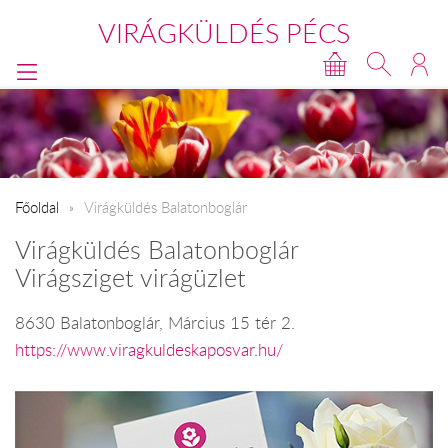
VIRÁGKÜLDÉS PÉCS
Főoldal
Virágküldés Balatonboglár
Virágküldés Balatonboglár
Virágsziget virágüzlet
8630 Balatonboglár, Március 15 tér 2.
https://www.viragkuldeskaposvar.hu/