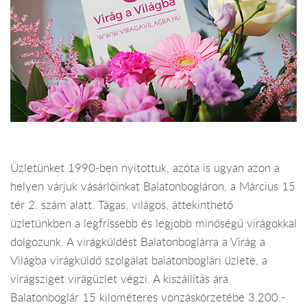
Üzletünket 1990-ben nyitottuk, azóta is ugyan azon a
helyen várjuk vásárlóinkat Balatonbogláron, a Március 15
tér 2. szám alatt. Tágas, világos, áttekinthető
üzletünkben a legfrissebb és legjobb minőségű virágokkal
dolgozunk. A virágküldést Balatonboglárra a Virág a
Világba virágküldő szolgálat balatonboglári üzlete, a
virágsziget virágüzlet végzi. A kiszállítás ára
Balatonboglár 15 kilométeres vonzáskörzetébe 3.200.-