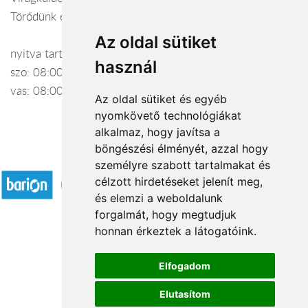
Törődünk egymással
Az oldal sütiket
nyitva tartás: h-p: 08:00-17:00
használ
szo: 08:00-14:00
vas: 08:00-12:00
Az oldal sütiket és egyéb
nyomkövető technológiákat
alkalmaz, hogy javítsa a
böngészési élményét, azzal hogy
Elfogadott fizetési módok
személyre szabott tartalmakat és
célzott hirdetéseket jelenít meg,
és elemzi a weboldalunk
forgalmát, hogy megtudjuk
honnan érkeztek a látogatóink.
Á.SZ.F.
Elfogadom
Impresszum
Elutasítom
Adatkezelési tájékoztató