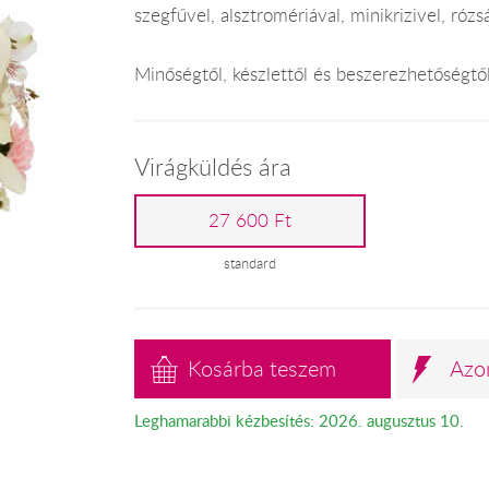
szegfűvel, alsztromériával, minikrizivel, rózsá
Minőségtől, készlettől és beszerezhetőségtő
Virágküldés ára
27 600 Ft
standard
Kosárba teszem
Azo
Leghamarabbi kézbesítés: 2026. augusztus 10.