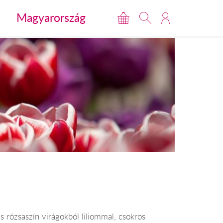
Magyarország
 rózsaszín virágokból liliommal, csokros