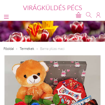
VIRÁGKÜLDÉS PÉCS
Főoldal
Termékek
Barna plüss maci