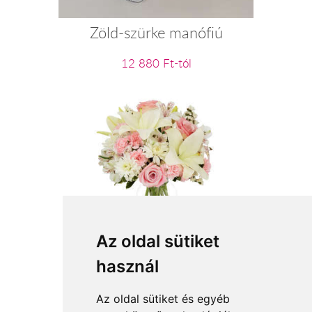
Zöld-szürke manófiú
12 880 Ft-tól
Anyák napi ölelés
Az oldal sütiket
használ
27 600 Ft-tól
Az oldal sütiket és egyéb