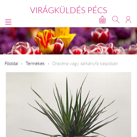
VIRÁGKÜLDÉS PÉCS
Főoldal
Termékek
Dracéna vagy sárkányfa kaspóban