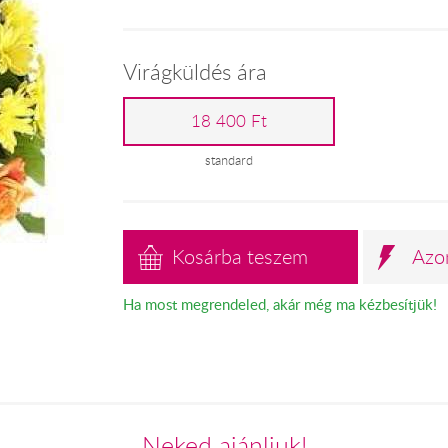
Virágküldés ára
18 400 Ft
standard
Kosárba teszem
Azo
Ha most megrendeled, akár még ma kézbesítjük!
Neked ajánljuk!