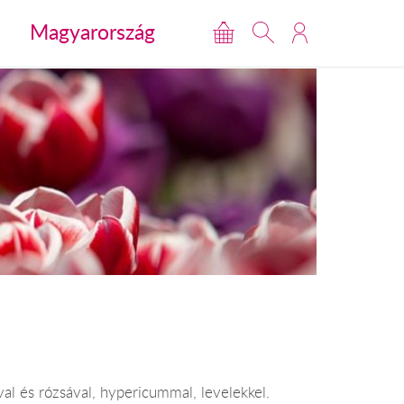
Magyarország
val és rózsával, hypericummal, levelekkel.