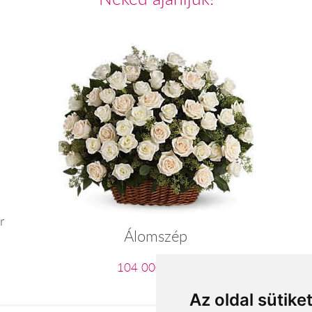
r
Álomszép
104 000 Ft-tól
Az oldal sütike