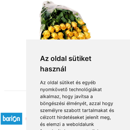
20 szál sárga rózsa kötegben
Az oldal sütiket
használ
44 000 Ft-tól
Az oldal sütiket és egyéb
nyomkövető technológiákat
alkalmaz, hogy javítsa a
böngészési élményét, azzal hogy
Elfogadott fizetési módok
személyre szabott tartalmakat és
célzott hirdetéseket jelenít meg,
és elemzi a weboldalunk