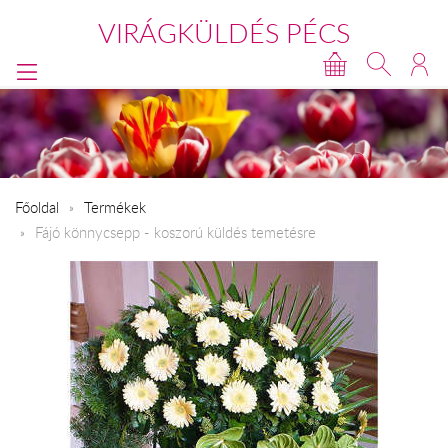
VIRÁGKÜLDÉS PÉCS
Főoldal
Termékek
Fájó könnycsepp - koszorú küldés temetésre