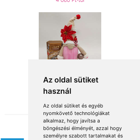
4 080 Ft-tól
Karácsonyi manócska
Az oldal sütiket
használ
15 040 Ft-tól
Az oldal sütiket és egyéb
nyomkövető technológiákat
alkalmaz, hogy javítsa a
böngészési élményét, azzal hogy
Elfogadott fizetési módok
személyre szabott tartalmakat és