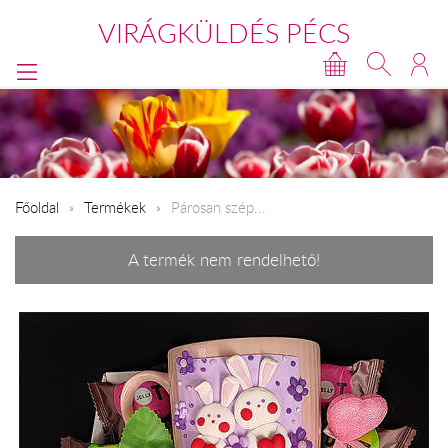
VIRÁGKÜLDÉS PÉCS
Főoldal
Termékek
Párosan szép...
A termék nem rendelhető!