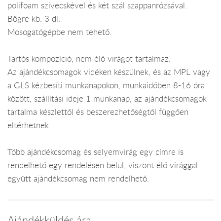
polifoam szivecskével és két szál szappanrózsával.
Bögre kb. 3 dl.
Mosogatógépbe nem tehető.
Tartós kompozíció, nem élő virágot tartalmaz.
Az ajándékcsomagok vidéken készülnek, és az MPL vagy
a GLS kézbesíti munkanapokon, munkaidőben 8-16 óra
között, szállítási ideje 1 munkanap, az ajándékcsomagok
tartalma készlettől és beszerezhetőségtől függően
eltérhetnek.
Több ajándékcsomag és selyemvirág egy címre is
rendelhető egy rendelésen belül, viszont élő virággal
együtt ajándékcsomag nem rendelhető.
Ajándékküldés ára