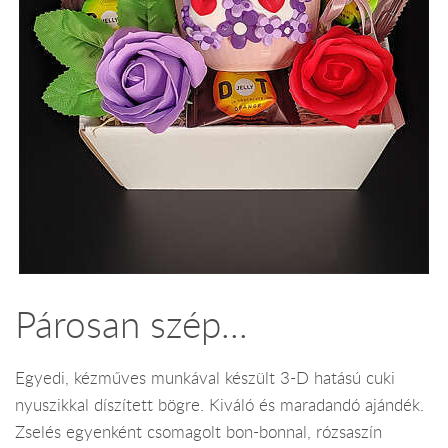
Párosan szép...
Egyedi, kézműves munkával készült 3-D hatású cuki
nyuszikkal díszített bögre. Kiváló és maradandó ajándék.
Zselés egyenként csomagolt bon-bonnal, rózsaszín